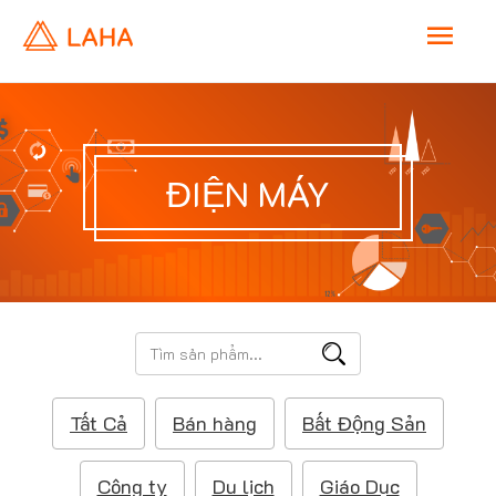
M
a
i
ĐIỆN MÁY
n
M
e
T
ì
n
m
Tất Cả
Bán hàng
Bất Động Sản
k
u
i
ế
Công ty
Du lịch
Giáo Dục