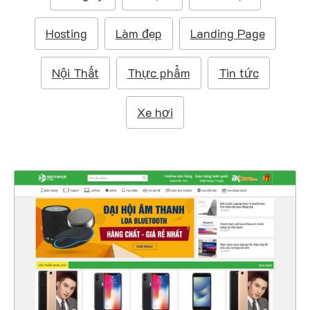
m
:
Hosting
Làm đẹp
Landing Page
Nội Thất
Thực phẩm
Tin tức
Xe hơi
4327