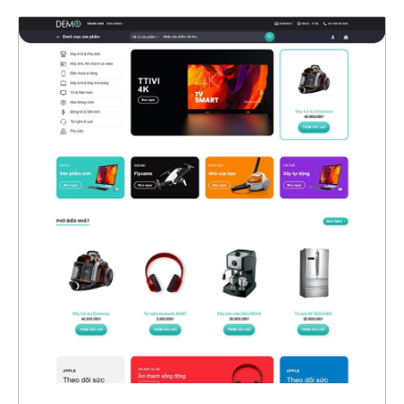
47466
CHI TIẾT
XEM THỰC TẾ