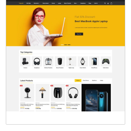
47307
CHI TIẾT
XEM THỰC TẾ