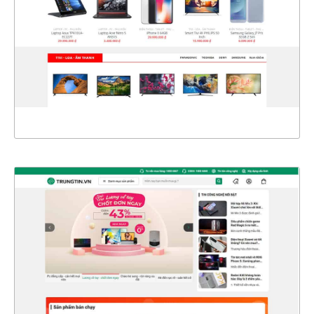
CHI TIẾT
XEM THỰC TẾ
4703