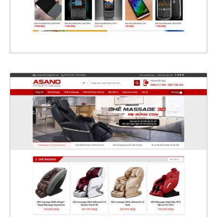
XEM THỰC TẾ
4448