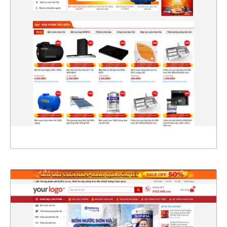
47236
CHI TIẾT
XEM THỰC TẾ