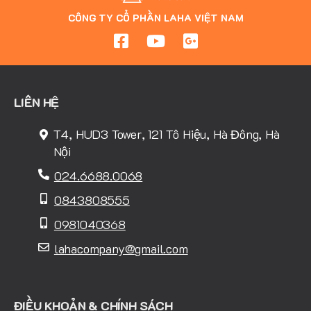
CÔNG TY CỔ PHẦN LAHA VIỆT NAM
LIÊN HỆ
T4, HUD3 Tower, 121 Tô Hiệu, Hà Đông, Hà
Nội
024.6688.0068
0843808555
0981040368
lahacompany@gmail.com
ĐIỀU KHOẢN & CHÍNH SÁCH