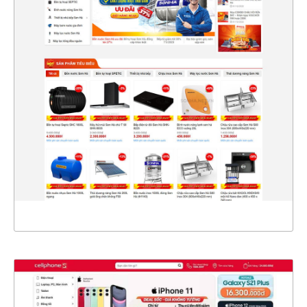
47236
CHI TIẾT
XEM THỰC TẾ