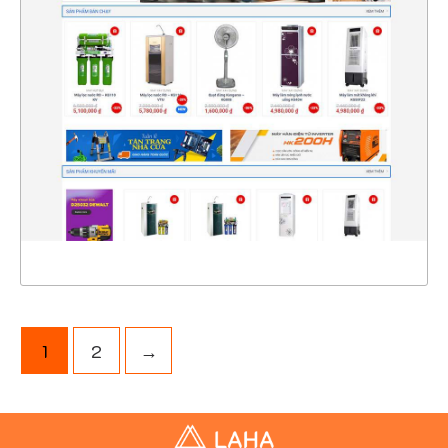
47118
CHI TIẾT
XEM THỰC TẾ
1
2
→