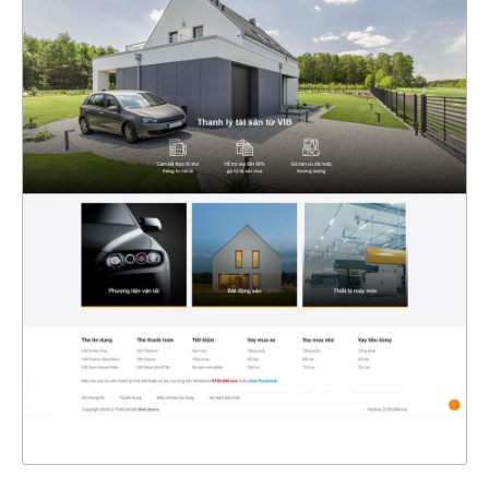
47361
CHI TIẾT
XEM THỰC TẾ