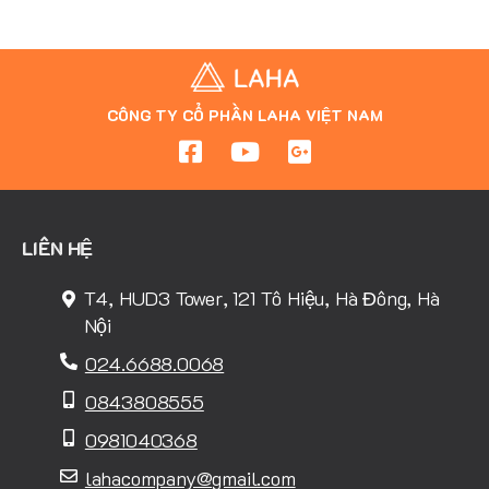
CÔNG TY CỔ PHẦN LAHA VIỆT NAM
LIÊN HỆ
T4, HUD3 Tower, 121 Tô Hiệu, Hà Đông, Hà
Nội
024.6688.0068
0843808555
0981040368
lahacompany@gmail.com