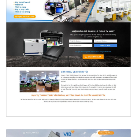
47178
CHI TIẾT
XEM THỰC TẾ