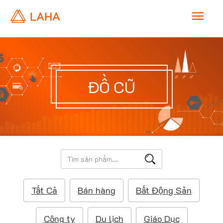
M
a
i
ĐỒ CŨ
n
M
e
T
ì
n
m
Tất Cả
Bán hàng
Bất Động Sản
k
u
i
ế
Công ty
Du lịch
Giáo Dục