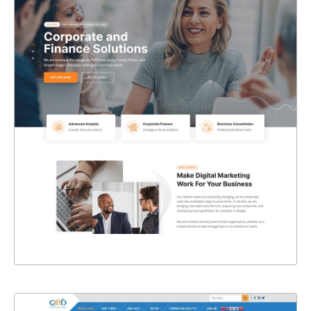
47312
CHI TIẾT
XEM THỰC TẾ