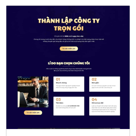
4544
CHI TIẾT
XEM THỰC TẾ