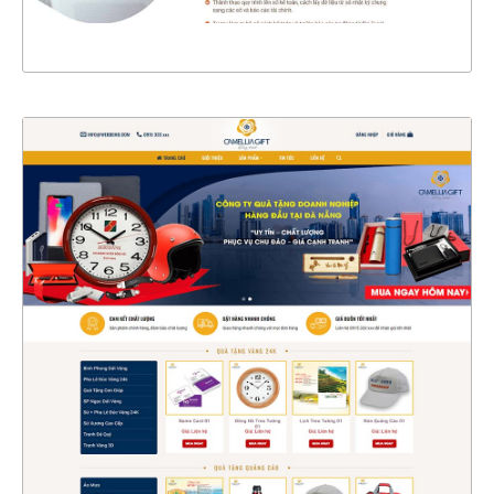
XEM THỰC TẾ
47210
CHI TIẾT