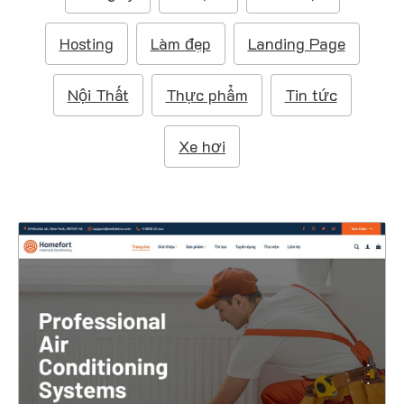
m
:
Hosting
Làm đẹp
Landing Page
Nội Thất
Thực phẩm
Tin tức
Xe hơi
47313