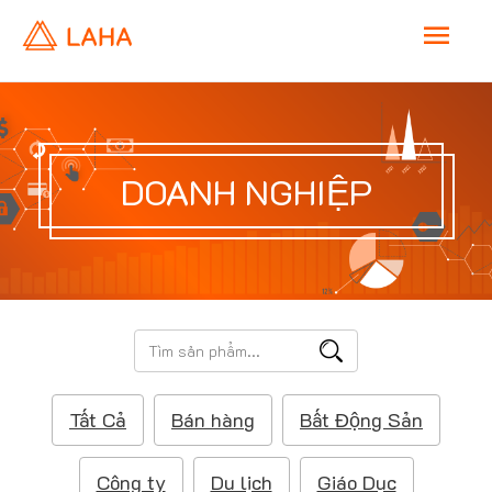
M
a
i
DOANH NGHIỆP
n
M
e
T
ì
n
m
Tất Cả
Bán hàng
Bất Động Sản
k
u
i
ế
Công ty
Du lịch
Giáo Dục