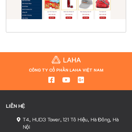
XEM THỰC TẾ
CÔNG TY CỔ PHẦN LAHA VIỆT NAM
LIÊN HỆ
T4, HUD3 Tower, 121 Tô Hiệu, Hà Đông, Hà
Nội