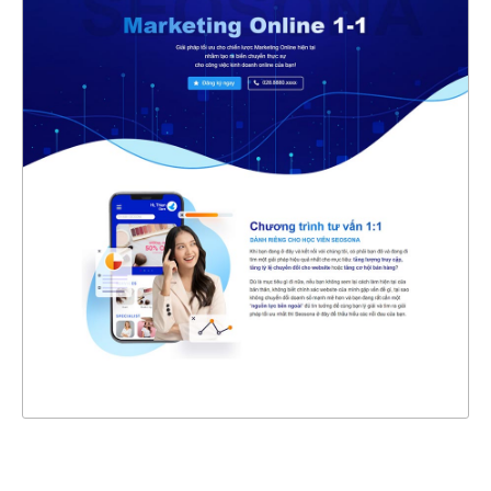
47410
CHI TIẾT
XEM THỰC TẾ