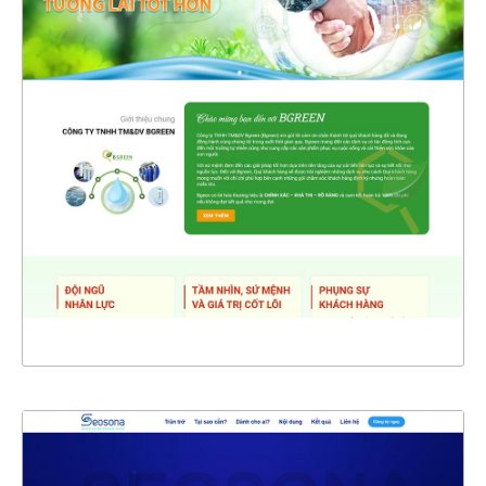
47304
CHI TIẾT
XEM THỰC TẾ