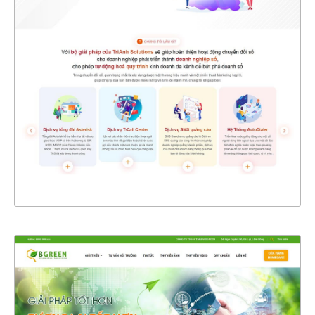
47413
CHI TIẾT
XEM THỰC TẾ