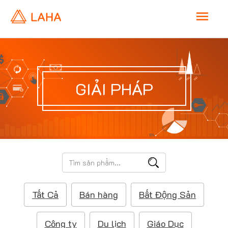
M
a
i
GIẢI PHÁP
n
M
e
T
ì
n
m
Tất Cả
Bán hàng
Bất Động Sản
k
u
i
ế
Công ty
Du lịch
Giáo Dục