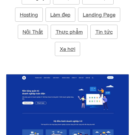
m
:
Hosting
Làm đẹp
Landing Page
Nội Thất
Thực phẩm
Tin tức
Xe hơi
47165