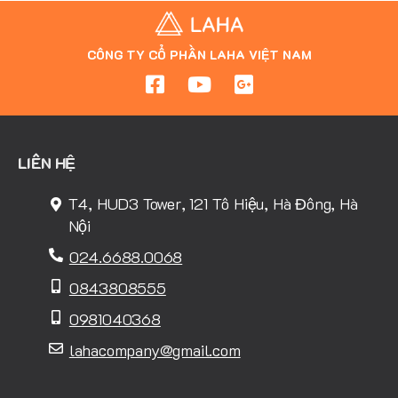
CÔNG TY CỔ PHẦN LAHA VIỆT NAM
LIÊN HỆ
T4, HUD3 Tower, 121 Tô Hiệu, Hà Đông, Hà
Nội
024.6688.0068
0843808555
0981040368
lahacompany@gmail.com