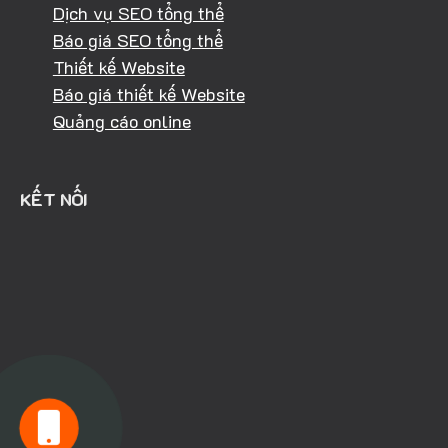
Dịch vụ SEO tổng thể
Báo giá SEO tổng thể
Thiết kế Website
Báo giá thiết kế Website
Quảng cáo online
KẾT NỐI
HOTLINE: 0981.040.368
KINH DOANH: 094.303.4334