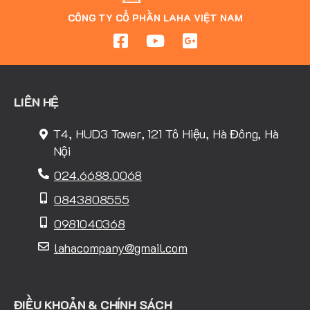
CÔNG TY CỔ PHẦN LAHA VIỆT NAM
LIÊN HỆ
T4, HUD3 Tower, 121 Tô Hiệu, Hà Đông, Hà
Nội
024.6688.0068
0843808555
0981040368
lahacompany@gmail.com
ĐIỀU KHOẢN & CHÍNH SÁCH