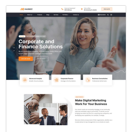
47312
CHI TIẾT
XEM THỰC TẾ