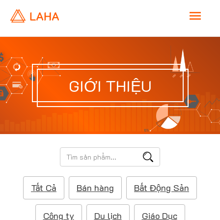
M
a
i
GIỚI THIỆU
n
M
e
T
ì
n
m
Tất Cả
Bán hàng
Bất Động Sản
k
u
i
ế
Công ty
Du lịch
Giáo Dục