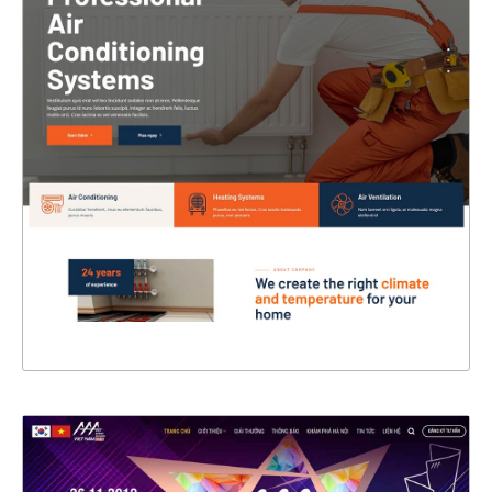
47313
CHI TIẾT
XEM THỰC TẾ