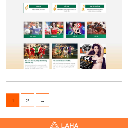
4583
CHI TIẾT
XEM THỰC TẾ
1
2
→