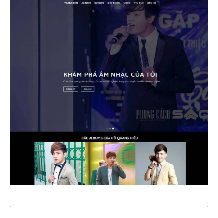
47115
CHI TIẾT
XEM THỰC TẾ