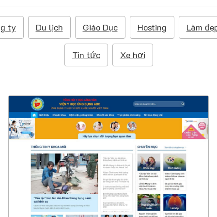
g ty
Du lịch
Giáo Dục
Hosting
Làm đẹ
Tin tức
Xe hơi
47295