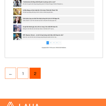
CHI TIẾT
XEM THỰC TẾ
←
1
2