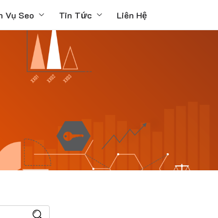
h Vụ Seo
Tin Tức
Liên Hệ