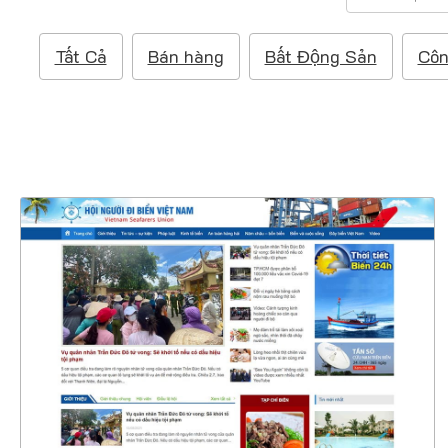
ì
m
Tất Cả
Bán hàng
Bất Động Sản
Côn
k
i
ế
m
:
47252