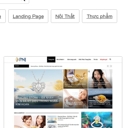
p
Landing Page
Nội Thất
Thực phẩm
47445