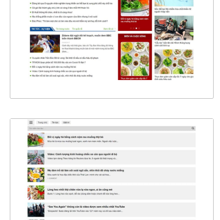
CHI TIẾT
XEM THỰC TẾ
47296