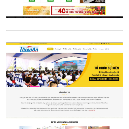
XEM THỰC TẾ
4396