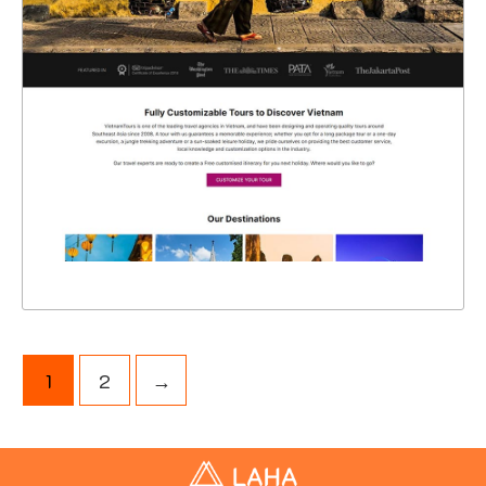
47329
CHI TIẾT
XEM THỰC TẾ
1
2
→