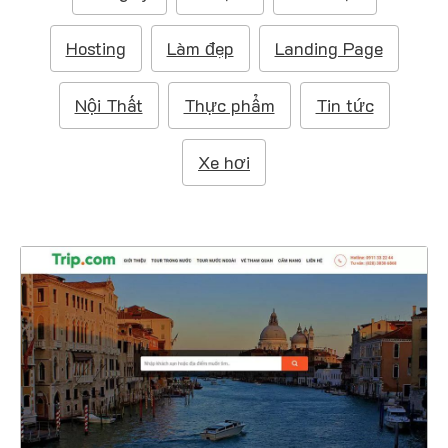
m
:
Hosting
Làm đẹp
Landing Page
Nội Thất
Thực phẩm
Tin tức
Xe hơi
4643