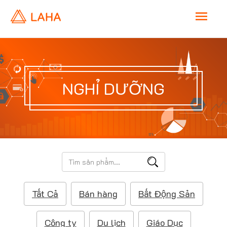
M
a
i
NGHỈ DƯỠNG
n
M
e
T
ì
n
m
Tất Cả
Bán hàng
Bất Động Sản
k
u
i
ế
Công ty
Du lịch
Giáo Dục