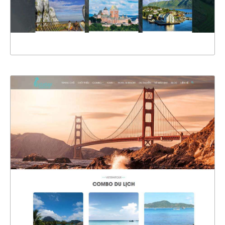
XEM THỰC TẾ
4787