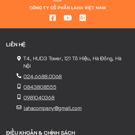
CÔNG TY CỔ PHẦN LAHA VIỆT NAM
LIÊN HỆ
T4, HUD3 Tower, 121 Tô Hiệu, Hà Đông, Hà
Nội
024.6688.0068
0843808555
0981040368
lahacompany@gmail.com
ĐIỀU KHOẢN & CHÍNH SÁCH