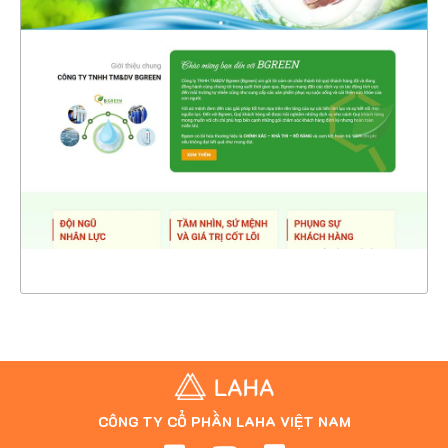
47304
CHI TIẾT
XEM THỰC TẾ
CÔNG TY CỔ PHẦN LAHA VIỆT NAM