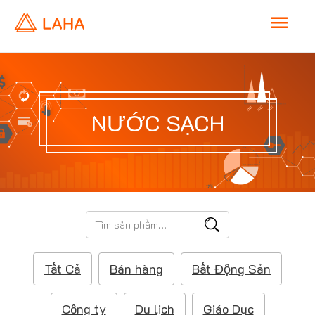
M
a
i
NƯỚC SẠCH
n
M
e
T
ì
n
m
Tất Cả
Bán hàng
Bất Động Sản
k
u
i
ế
Công ty
Du lịch
Giáo Dục