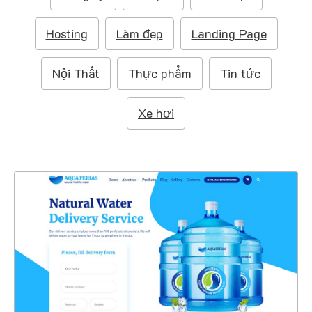
m
:
Hosting
Làm đẹp
Landing Page
Nội Thất
Thực phẩm
Tin tức
Xe hơi
47330