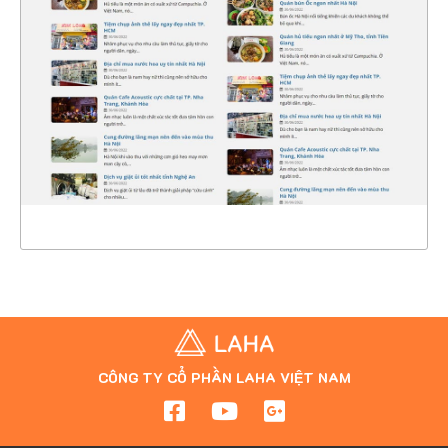
CHI TIẾT
XEM THỰC TẾ
CÔNG TY CỔ PHẦN LAHA VIỆT NAM