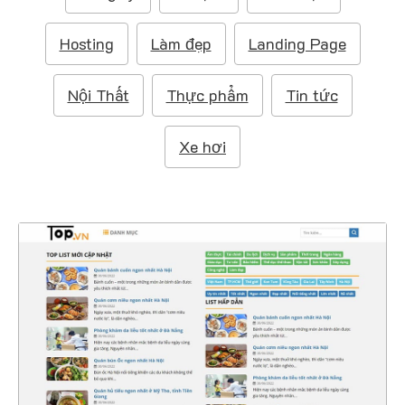
m
:
Hosting
Làm đẹp
Landing Page
Nội Thất
Thực phẩm
Tin tức
Xe hơi
47380