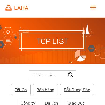
M
a
i
TOP LIST
n
M
e
T
ì
n
m
Tất Cả
Bán hàng
Bất Động Sản
k
u
i
ế
Công ty
Du lịch
Giáo Dục