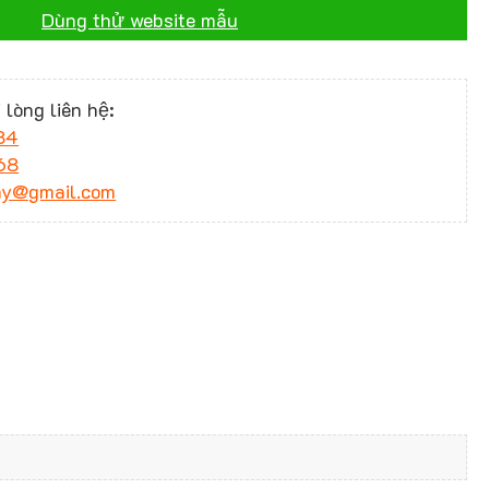
Dùng thử website mẫu
 lòng liên hệ:
34
68
ny@gmail.com