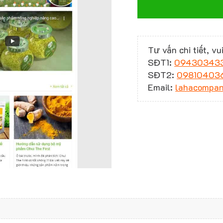
Tư vấn chi tiết, vui
SĐT1:
09430343
SĐT2:
09810403
Email:
lahacompa