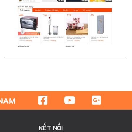
CHI TIẾT
XEM THỰC TẾ
 NAM
KẾT NỐI