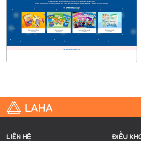
CHI TIẾT
XEM THỰC TẾ
LIÊN HỆ
ĐIỀU KH