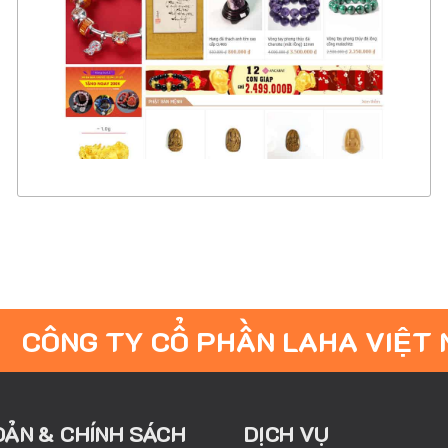
CHI TIẾT
XEM THỰC TẾ
CÔNG TY CỔ PHẦN LAHA VIỆT
OẢN & CHÍNH SÁCH
DỊCH VỤ