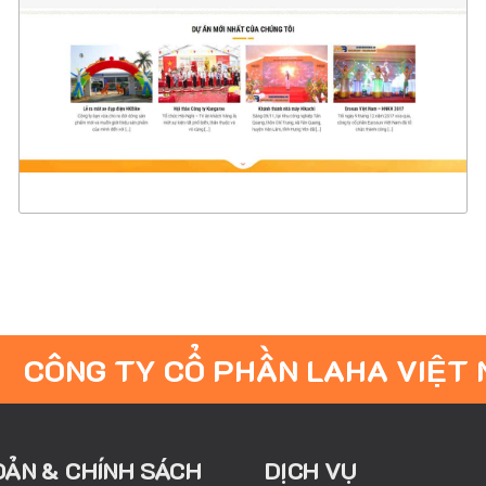
CHI TIẾT
XEM THỰC TẾ
CÔNG TY CỔ PHẦN LAHA VIỆT
OẢN & CHÍNH SÁCH
DỊCH VỤ