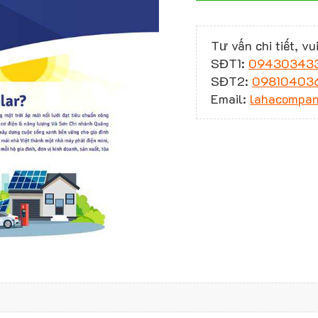
Tư vấn chi tiết, vui
SĐT1:
09430343
SĐT2:
09810403
Email:
lahacompa