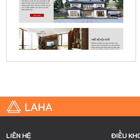
CHI TIẾT
XEM THỰC TẾ
LIÊN HỆ
ĐIỀU KH