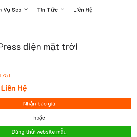
h Vụ Seo
Tin Tức
Liên Hệ
ress điện mặt trời
4751
Liên Hệ
Nhận báo giá
hoặc
Dùng thử website mẫu