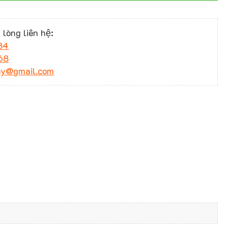
 lòng liên hệ:
34
68
ny@gmail.com