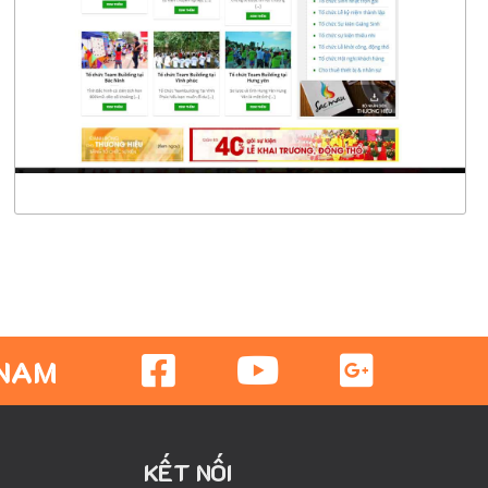
CHI TIẾT
XEM THỰC TẾ
 NAM
KẾT NỐI