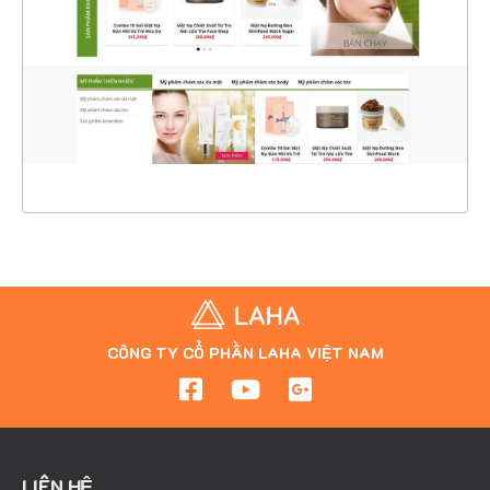
CHI TIẾT
XEM THỰC TẾ
CÔNG TY CỔ PHẦN LAHA VIỆT NAM
LIÊN HỆ