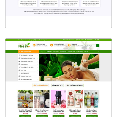
XEM THỰC TẾ
4376