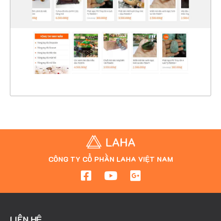
CHI TIẾT
XEM THỰC TẾ
CÔNG TY CỔ PHẦN LAHA VIỆT NAM
LIÊN HỆ