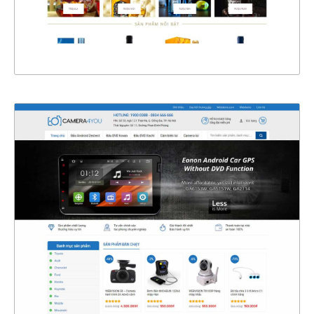
XEM THỰC TẾ
4346