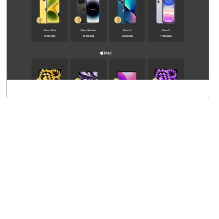
CHI TIẾT
XEM THỰC TẾ