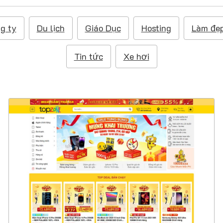
g ty
Du lịch
Giáo Dục
Hosting
Làm đẹ
Tin tức
Xe hơi
47465