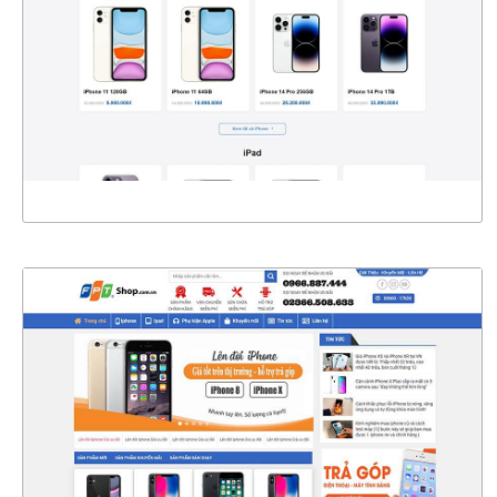
CHI TIẾT
XEM THỰC TẾ
47130