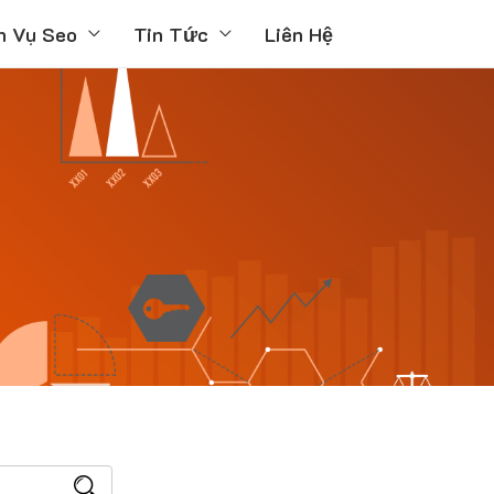
h Vụ Seo
Tin Tức
Liên Hệ