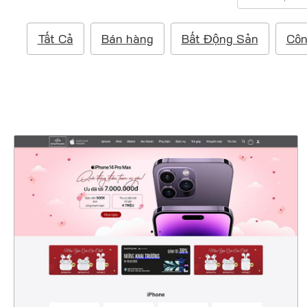
ì
m
Tất Cả
Bán hàng
Bất Động Sản
Côn
k
i
ế
m
:
47377