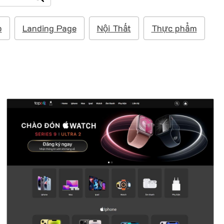
p
Landing Page
Nội Thất
Thực phẩm
47492