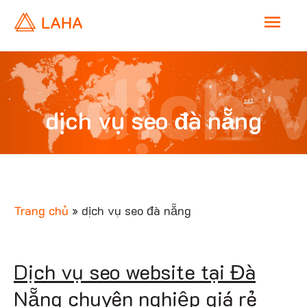
M
a
dịch 
i
dịch vụ seo đà nẵng
n
seo đ
M
e
Trang chủ
»
dịch vụ seo đà nẵng
n
nẵn
Dịch vụ seo website tại Đà
u
Nẵng chuyên nghiệp giá rẻ