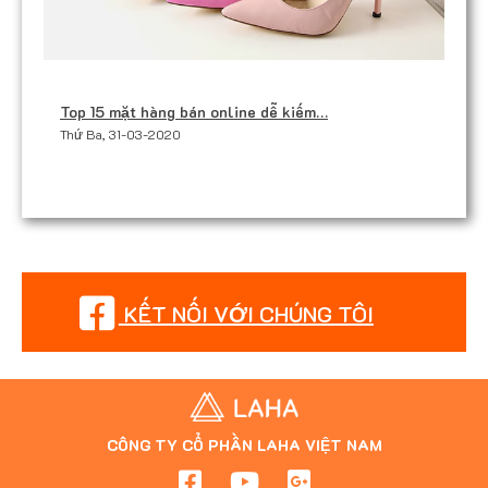
Top 15 mặt hàng bán online dễ kiếm…
Thứ Ba, 31-03-2020
KẾT NỐI VỚI CHÚNG TÔI
CÔNG TY CỔ PHẦN LAHA VIỆT NAM