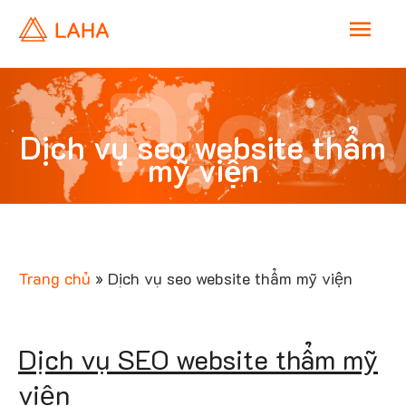
M
Dịch 
a
i
Dịch vụ seo website thẩm
mỹ viện
n
seo
M
e
Trang chủ
»
Dịch vụ seo website thẩm mỹ viện
n
websi
Dịch vụ SEO website thẩm mỹ
u
viện