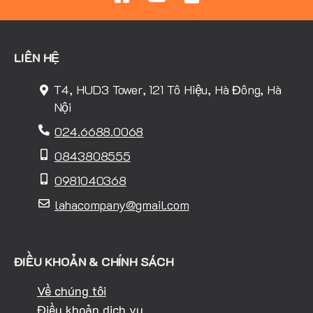
LIÊN HỆ
T4, HUD3 Tower, 121 Tô Hiệu, Hà Đông, Hà
Nội
024.6688.0068
0843808555
0981040368
lahacompany@gmail.com
ĐIỀU KHOẢN & CHÍNH SÁCH
Về chúng tôi
Điều khoản dịch vụ