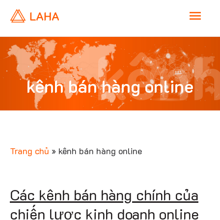
M
a
kên
i
kênh bán hàng online
n
bán
M
e
Trang chủ
»
kênh bán hàng online
n
hàn
Các kênh bán hàng chính của
u
chiến lược kinh doanh online