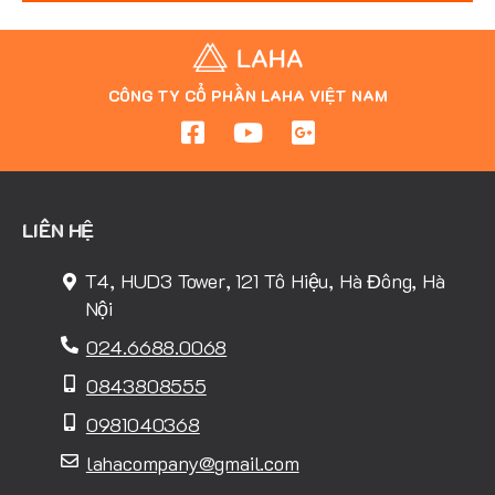
CÔNG TY CỔ PHẦN LAHA VIỆT NAM
LIÊN HỆ
T4, HUD3 Tower, 121 Tô Hiệu, Hà Đông, Hà
Nội
024.6688.0068
0843808555
0981040368
lahacompany@gmail.com