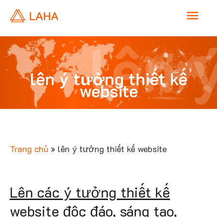
M
lên 
a
i
lên ý tưởng thiết kế
website
n
tưởn
M
e
Trang chủ
»
lên ý tưởng thiết kế website
n
thiết 
Lên các ý tưởng thiết kế
u
website độc đáo, sáng tạo,