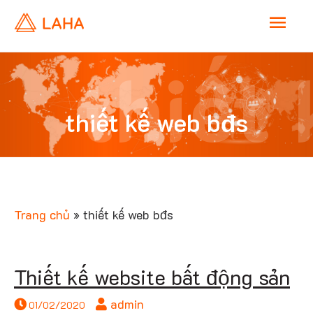
M
a
thiết 
i
thiết kế web bđs
n
web
M
e
Trang chủ
»
thiết kế web bđs
n
bđs
Thiết kế website bất động sản
u
admin
01/02/2020