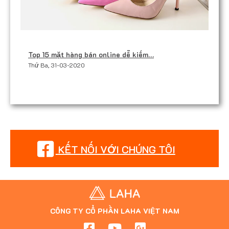
Top 15 mặt hàng bán online dễ kiếm…
Thứ Ba, 31-03-2020
KẾT NỐI VỚI CHÚNG TÔI
CÔNG TY CỔ PHẦN LAHA VIỆT NAM