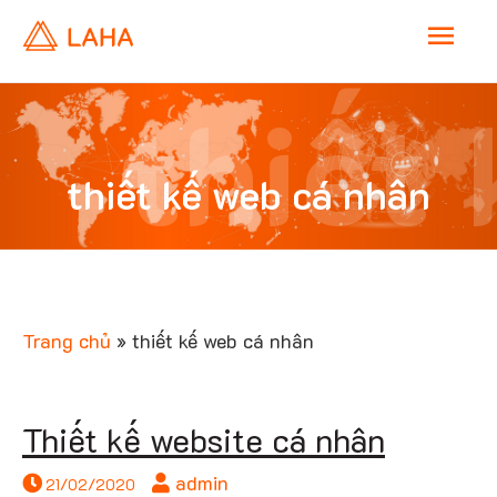
M
a
thiết 
i
thiết kế web cá nhân
n
web 
M
e
Trang chủ
»
thiết kế web cá nhân
n
nhâ
Thiết kế website cá nhân
u
admin
21/02/2020