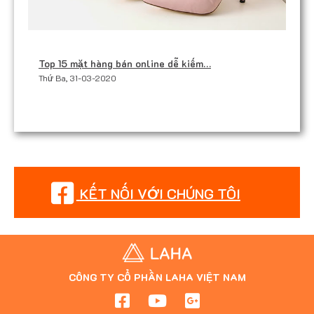
Top 15 mặt hàng bán online dễ kiếm…
Thứ Ba, 31-03-2020
KẾT NỐI VỚI CHÚNG TÔI
CÔNG TY CỔ PHẦN LAHA VIỆT NAM