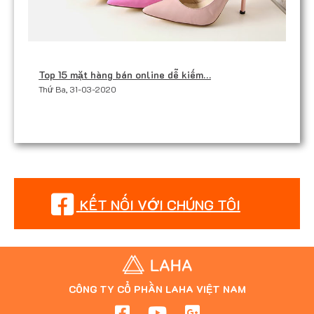
Top 15 mặt hàng bán online dễ kiếm…
Thứ Ba, 31-03-2020
KẾT NỐI VỚI CHÚNG TÔI
CÔNG TY CỔ PHẦN LAHA VIỆT NAM