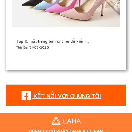
Top 15 mặt hàng bán online dễ kiếm…
Thứ Ba, 31-03-2020
KẾT NỐI VỚI CHÚNG TÔI
CÔNG TY CỔ PHẦN LAHA VIỆT NAM