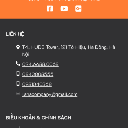
LIÊN HỆ
T4, HUD3 Tower, 121 Tô Hiệu, Hà Đông, Hà
Nội
024.6688.0068
0843808555
0981040368
lahacompany@gmail.com
ĐIỀU KHOẢN & CHÍNH SÁCH