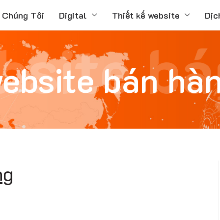
 Chúng Tôi
Digital
Thiết kế website
Dịc
bsite bá
ebsite bán hà
ng