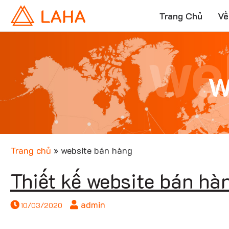
Trang Chủ
Về
we
w
Trang chủ
»
website bán hàng
Thiết kế website bán hà
admin
10/03/2020