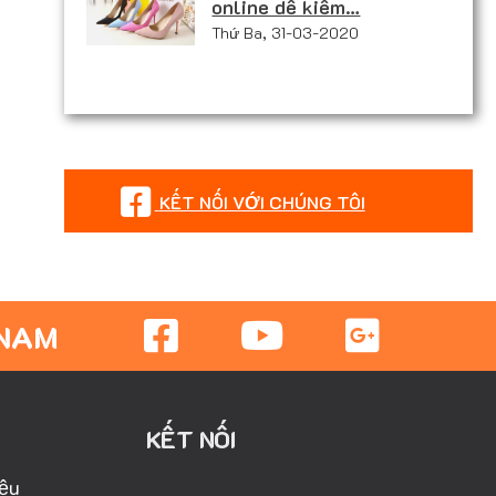
online dễ kiếm…
Thứ Ba, 31-03-2020
KẾT NỐI VỚI CHÚNG TÔI
 NAM
KẾT NỐI
iệu