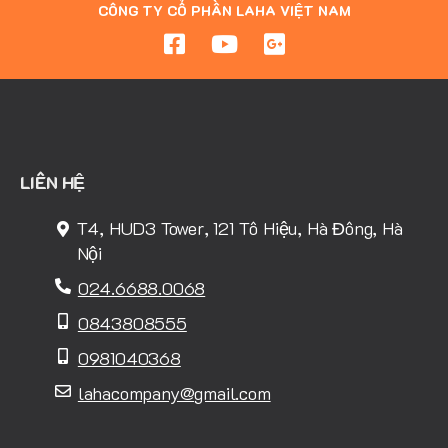
CÔNG TY CỔ PHẦN LAHA VIỆT NAM
LIÊN HỆ
T4, HUD3 Tower, 121 Tô Hiệu, Hà Đông, Hà
Nội
024.6688.0068
0843808555
0981040368
lahacompany@gmail.com