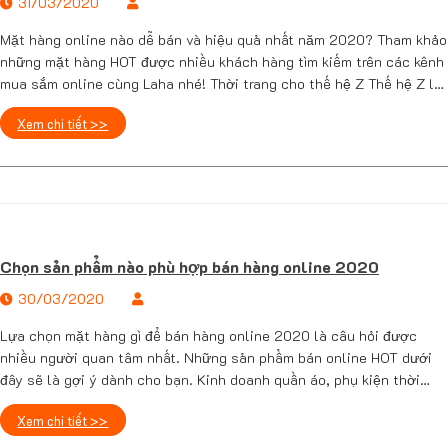
31/03/2020
Mặt hàng online nào dễ bán và hiệu quả nhất năm 2020? Tham khảo
những mặt hàng HOT được nhiều khách hàng tìm kiếm trên các kênh
mua sắm online cùng Laha nhé! Thời trang cho thế hệ Z Thế hệ Z là
đối tượng giới trẻ sinh sau năm 1996, rất cá tính, nhanh …
Xem chi tiết >>
Chọn sản phẩm nào phù hợp bán hàng online 2020
30/03/2020
Lựa chọn mặt hàng gì để bán hàng online 2020 là câu hỏi được
nhiều người quan tâm nhất. Những sản phẩm bán online HOT dưới
đây sẽ là gợi ý dành cho bạn. Kinh doanh quần áo, phụ kiện thời
trang Đừng bỏ lỡ cơ hội kiếm tiền Online nhờ kinh doanh mặt hàng
Xem chi tiết >>
…