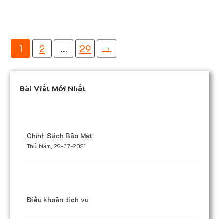
P
→
1
2
…
29
h
â
Bài Viết Mới Nhất
n
t
r
Chính Sách Bảo Mật
Thứ Năm, 29-07-2021
a
n
g
Điều khoản dịch vụ
b