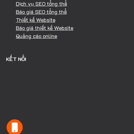
Dịch vụ SEO tổng thể
Báo giá SEO tổng thể
Thiết kế Website
Báo giá thiết kế Website
Quảng cáo online
KẾT NỐI
HOTLINE: 0981.040.368
KINH DOANH: 094.303.4334