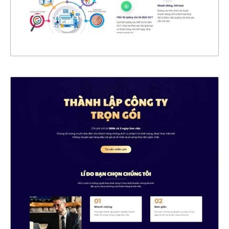
XEM THỰC TẾ
4544