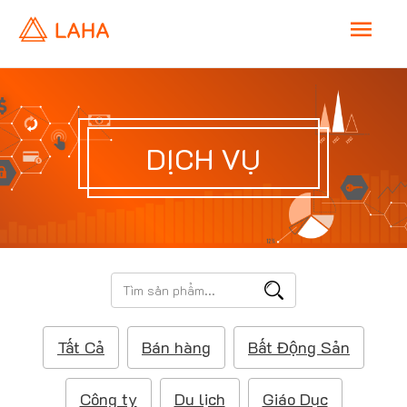
M
a
i
DỊCH VỤ
n
M
e
T
ì
n
m
Tất Cả
Bán hàng
Bất Động Sản
k
u
i
ế
Công ty
Du lịch
Giáo Dục