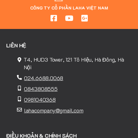
CÔNG TY CỔ PHẦN LAHA VIỆT NAM
LIÊN HỆ
T4, HUD3 Tower, 121 Tô Hiệu, Hà Đông, Hà
Nội
024.6688.0068
0843808555
0981040368
lahacompany@gmail.com
ĐIỀU KHOẢN & CHÍNH SÁCH