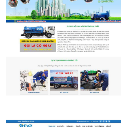
47127
CHI TIẾT
XEM THỰC TẾ