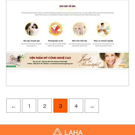
4414
CHI TIẾT
XEM THỰC TẾ
←
1
2
3
4
→