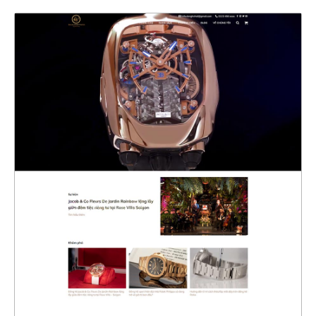
47272
CHI TIẾT
XEM THỰC TẾ