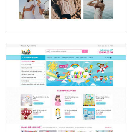
XEM THỰC TẾ
47135