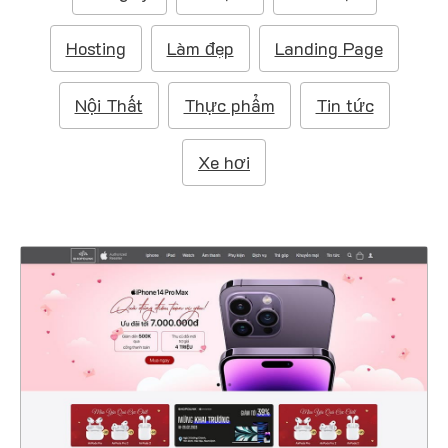
m
:
Hosting
Làm đẹp
Landing Page
Nội Thất
Thực phẩm
Tin tức
Xe hơi
47377