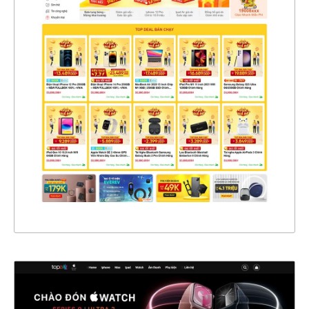
47465
CHI TIẾT
XEM THỰC TẾ