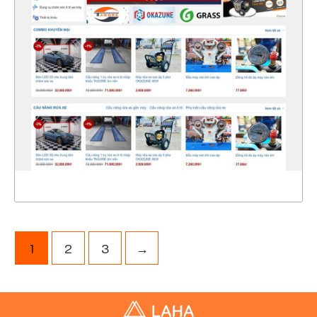
47344
CHI TIẾT
XEM THỰC TẾ
1
2
3
→