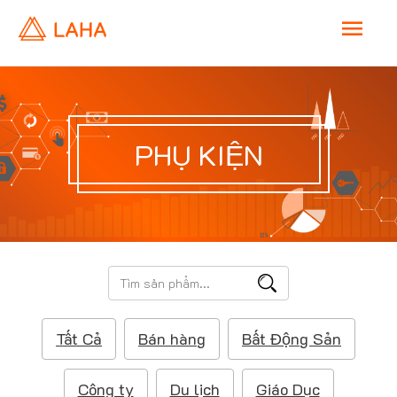
M
a
i
PHỤ KIỆN
n
M
e
T
ì
n
m
Tất Cả
Bán hàng
Bất Động Sản
k
u
i
ế
Công ty
Du lịch
Giáo Dục