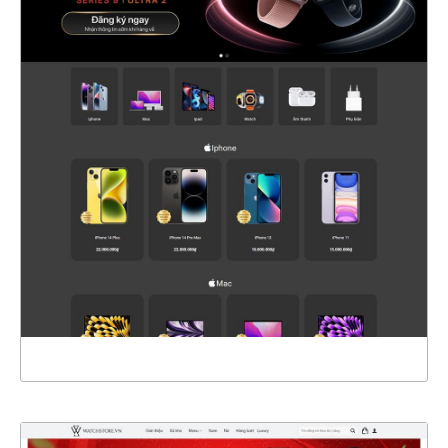
47492
CHI TIẾT
XEM THỰC TẾ