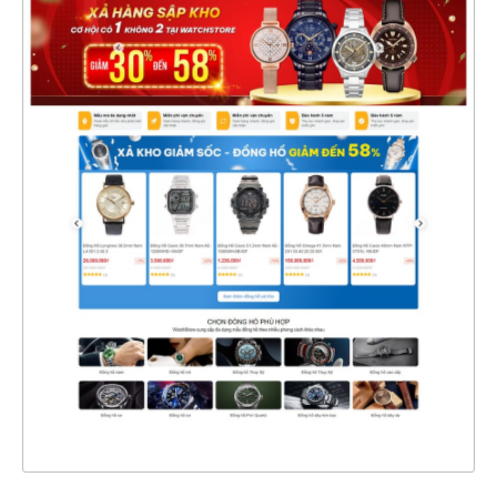
47432
CHI TIẾT
XEM THỰC TẾ