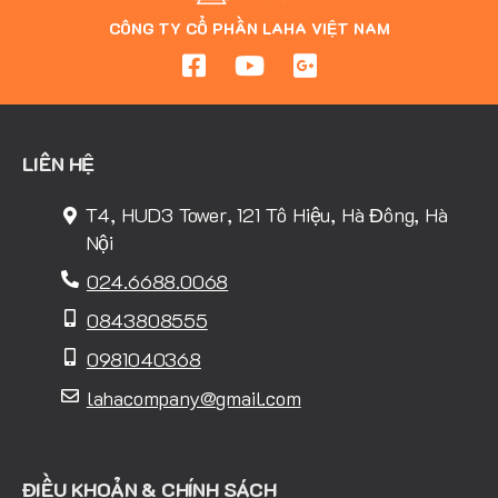
CÔNG TY CỔ PHẦN LAHA VIỆT NAM
LIÊN HỆ
T4, HUD3 Tower, 121 Tô Hiệu, Hà Đông, Hà
Nội
024.6688.0068
0843808555
0981040368
lahacompany@gmail.com
ĐIỀU KHOẢN & CHÍNH SÁCH