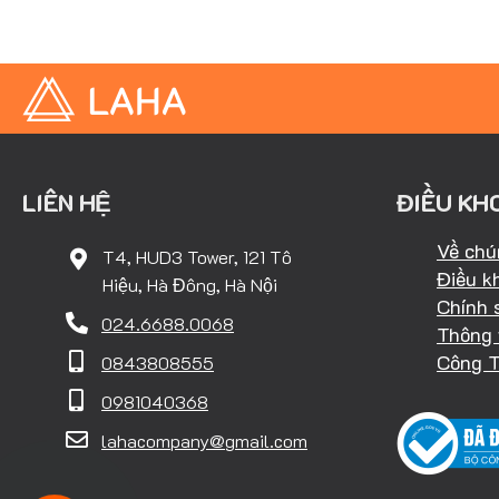
LIÊN HỆ
ĐIỀU KH
Về chú
T4, HUD3 Tower, 121 Tô
Điều k
Hiệu, Hà Đông, Hà Nội
Chính 
024.6688.0068
Thông 
Công 
0843808555
0981040368
lahacompany@gmail.com