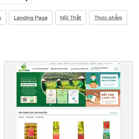
p
Landing Page
Nội Thất
Thực phẩm
47298