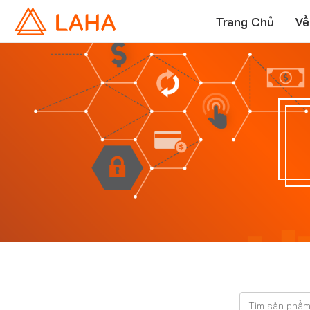
Trang Chủ
Về
T