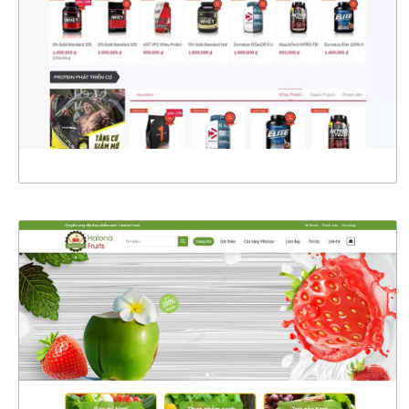
CHI TIẾT
XEM THỰC TẾ
4565