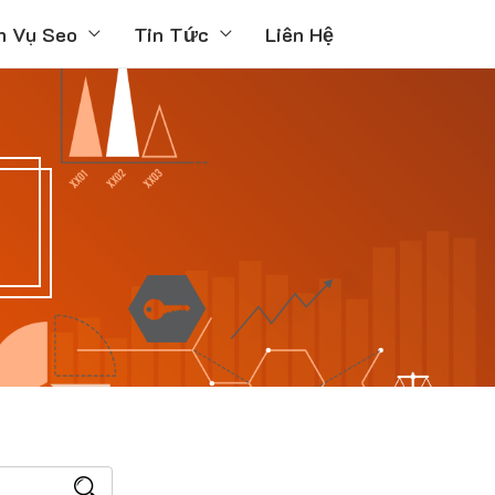
h Vụ Seo
Tin Tức
Liên Hệ