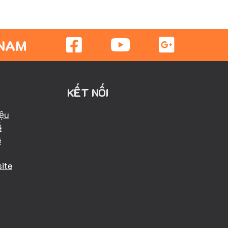
 NAM
KẾT NỐI
iệu
ể
ể
ite