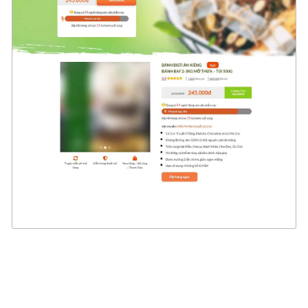
4529
CHI TIẾT
XEM THỰC TẾ