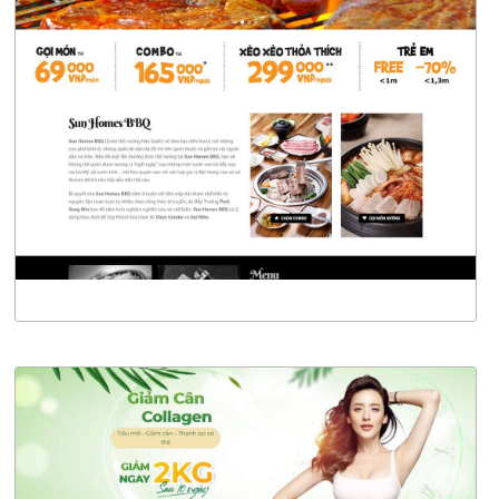
4329
CHI TIẾT
XEM THỰC TẾ