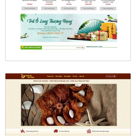
CHI TIẾT
XEM THỰC TẾ
4604