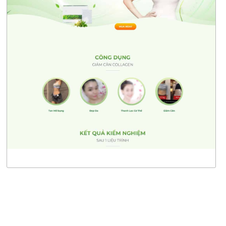
4526
CHI TIẾT
XEM THỰC TẾ