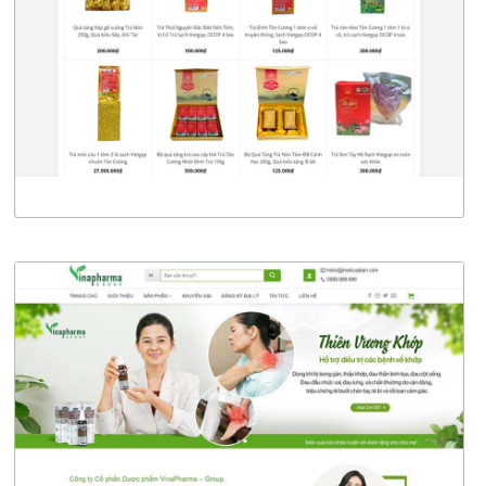
CHI TIẾT
XEM THỰC TẾ
4745