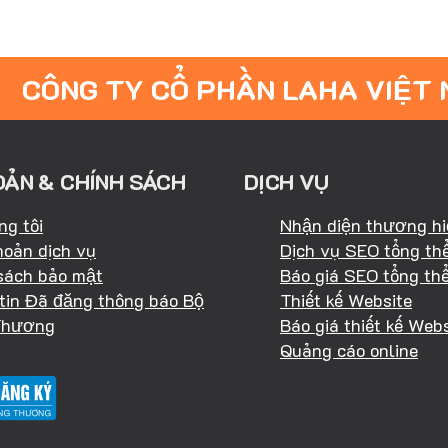
CÔNG TY CỔ PHẦN LAHA VIỆT
OẢN & CHÍNH SÁCH
DỊCH VỤ
ng tôi
Nhận diện thương h
hoản dịch vụ
Dịch vụ SEO tổng th
sách bảo mật
Báo giá SEO tổng th
tin Đã đăng thông báo Bộ
Thiết kế Website
Thương
Báo giá thiết kế Webs
Quảng cáo online