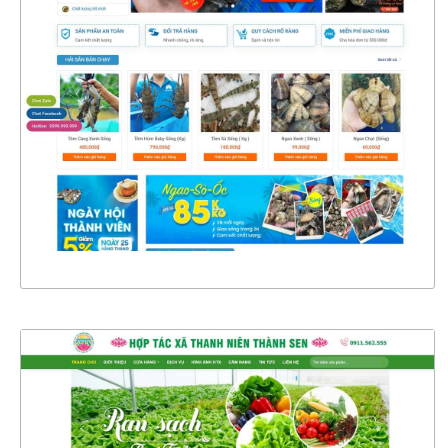
4554
CHI TIẾT
XEM THỰC TẾ