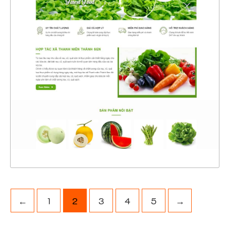
4586
CHI TIẾT
XEM THỰC TẾ
←
1
2
3
4
5
→