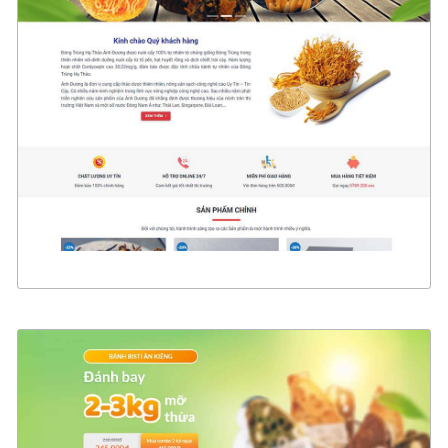
47139
CHI TIẾT
XEM THỰC TẾ