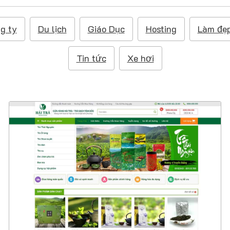
g ty
Du lịch
Giáo Dục
Hosting
Làm đẹ
Tin tức
Xe hơi
4538