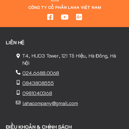
CÔNG TY CỔ PHẦN LAHA VIỆT NAM
LIÊN HỆ
T4, HUD3 Tower, 121 Tô Hiệu, Hà Đông, Hà
Nội
024.6688.0068
0843808555
0981040368
lahacompany@gmail.com
ĐIỀU KHOẢN & CHÍNH SÁCH