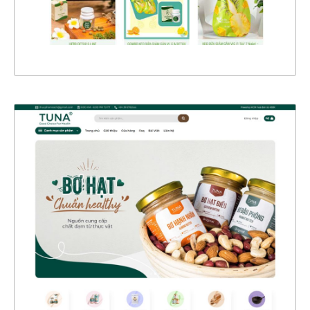
XEM THỰC TẾ
47153