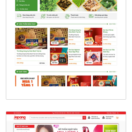
47345
CHI TIẾT
XEM THỰC TẾ