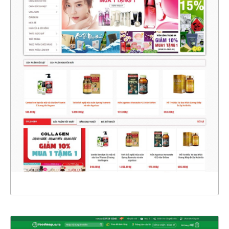
47343
CHI TIẾT
XEM THỰC TẾ