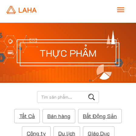
M
a
i
THỰC PHẨM
n
M
e
T
ì
n
m
Tất Cả
Bán hàng
Bất Động Sản
k
u
i
ế
Công ty
Du lịch
Giáo Dục