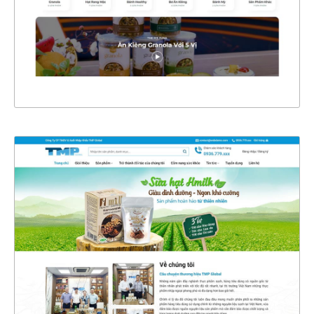
CHI TIẾT
XEM THỰC TẾ
47294