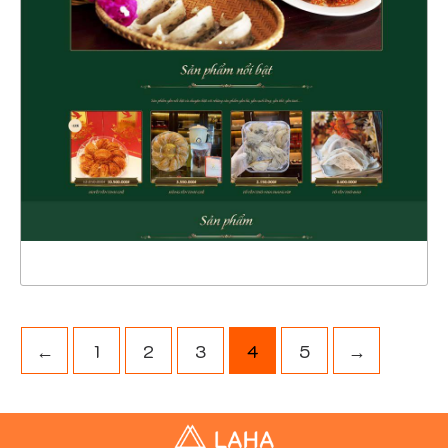
47147
CHI TIẾT
XEM THỰC TẾ
←
1
2
3
4
5
→