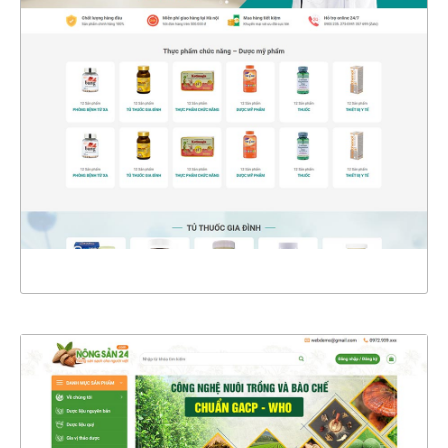
47476
CHI TIẾT
XEM THỰC TẾ