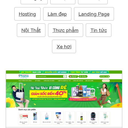
m
:
Hosting
Làm đẹp
Landing Page
Nội Thất
Thực phẩm
Tin tức
Xe hơi
47420