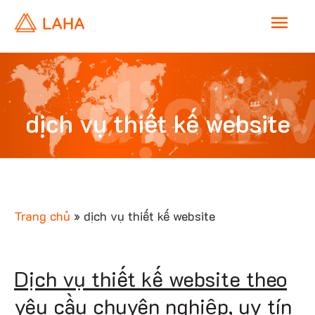
M
a
dịch 
i
dịch vụ thiết kế website
n
thiết 
M
e
Trang chủ
»
dịch vụ thiết kế website
n
websi
Dịch vụ thiết kế website theo
u
yêu cầu chuyên nghiệp, uy tín