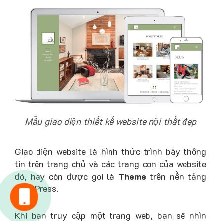
Mẫu giao diện thiết kế website nội thất đẹp
Giao diện website là hình thức trình bày thông
tin trên trang chủ và các trang con của website
đó, hay còn được gọi là
Theme
trên nền tảng
WordPress.
HOTLINE: 0981.040.368
KINH DOANH: 094.303.4334
Khi bạn truy cập một trang web, bạn sẽ nhìn