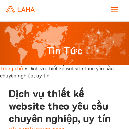
M
a
i
Tin Tức
Tin Tức
n
Trang chủ
»
Dịch vụ thiết kế website theo yêu cầu
M
chuyên nghiệp, uy tín
e
Dịch vụ thiết kế
n
website theo yêu cầu
chuyên nghiệp, uy tín
u