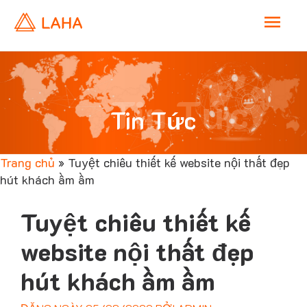
M
a
i
Tin Tức
Tin Tức
n
Trang chủ
»
Tuyệt chiêu thiết kế website nội thất đẹp
M
hút khách ầm ầm
e
Tuyệt chiêu thiết kế
n
website nội thất đẹp
hút khách ầm ầm
u