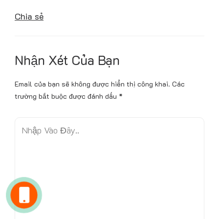
Chia sẻ
Nhận Xét Của Bạn
Email của bạn sẽ không được hiển thị công khai.
Các
trường bắt buộc được đánh dấu
*
N
h
ậ
p
V
à
HOTLINE: 0981.040.368
o
KINH DOANH: 094.303.4334
Đ