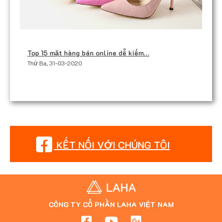
Top 15 mặt hàng bán online dễ kiếm…
Thứ Ba, 31-03-2020
KẾT NỐI VỚI CHÚNG TÔI
CÔNG TY CỔ PHẦN LAHA VIỆT NAM