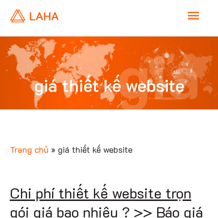
M
a
giá
i
giá thiết kế website
n
thiết 
M
e
Trang chủ
»
giá thiết kế website
n
websi
Chi phí thiết kế website trọn
u
gói giá bao nhiêu ? >> Báo giá