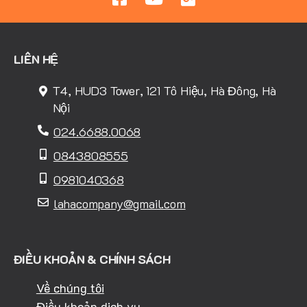
LIÊN HỆ
T4, HUD3 Tower, 121 Tô Hiệu, Hà Đông, Hà
Nội
024.6688.0068
0843808555
0981040368
lahacompany@gmail.com
ĐIỀU KHOẢN & CHÍNH SÁCH
Về chúng tôi
Điều khoản dịch vụ