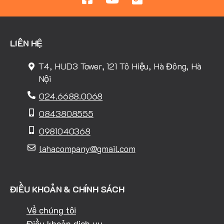
LIÊN HỆ
T4, HUD3 Tower, 121 Tô Hiệu, Hà Đông, Hà
Nội
024.6688.0068
0843808555
0981040368
lahacompany@gmail.com
ĐIỀU KHOẢN & CHÍNH SÁCH
Về chúng tôi
Điều khoản dịch vụ