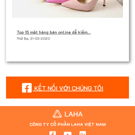
Top 15 mặt hàng bán online dễ kiếm…
Thứ Ba, 31-03-2020
KẾT NỐI VỚI CHÚNG TÔI
CÔNG TY CỔ PHẦN LAHA VIỆT NAM