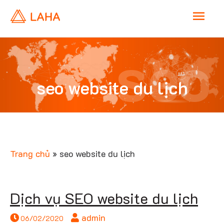
M
a
seo
i
seo website du lịch
n
websi
M
e
Trang chủ
»
seo website du lịch
n
du lị
Dịch vụ SEO website du lịch
u
admin
06/02/2020