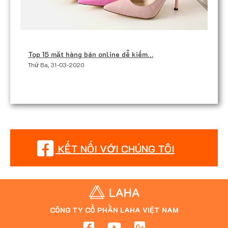
Top 15 mặt hàng bán online dễ kiếm…
Thứ Ba, 31-03-2020
KẾT NỐI VỚI CHÚNG TÔI
CÔNG TY CỔ PHẦN LAHA VIỆT NAM