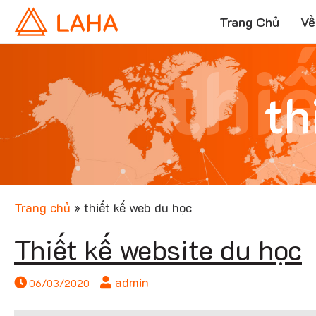
Trang Chủ
Về
thi
th
Trang chủ
»
thiết kế web du học
Thiết kế website du học
admin
06/03/2020