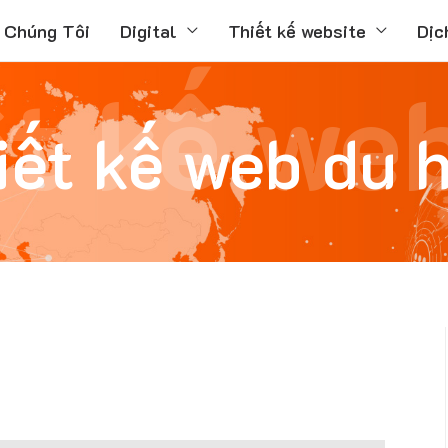
 Chúng Tôi
Digital
Thiết kế website
Dịc
ết kế we
iết kế web du 