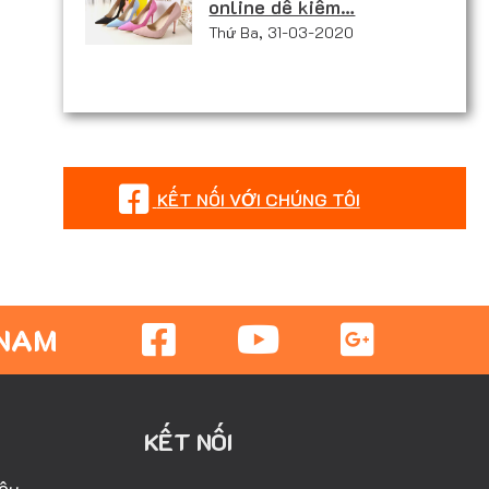
online dễ kiếm…
Thứ Ba, 31-03-2020
KẾT NỐI VỚI CHÚNG TÔI
 NAM
KẾT NỐI
iệu