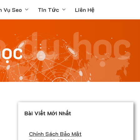
h Vụ Seo
Tin Tức
Liên Hệ
b du học
học
Bài Viết Mới Nhất
Chính Sách Bảo Mật