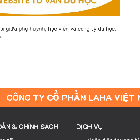
ối giữa phụ huynh, học viên và công ty du học.
.
CÔNG TY CỔ PHẦN LAHA VIỆT
OẢN & CHÍNH SÁCH
DỊCH VỤ
ng tôi
Nhận diện thương h