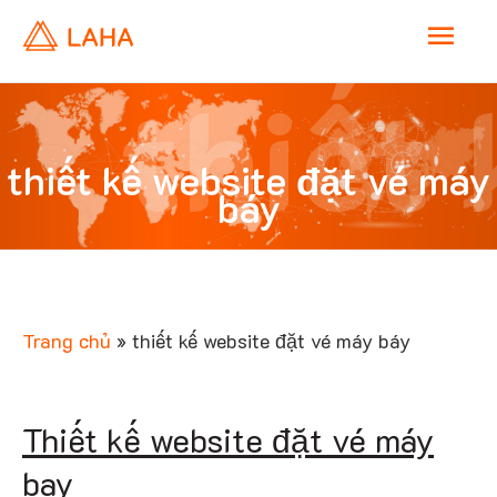
M
thiết 
a
i
thiết kế website đặt vé máy
báy
n
websi
M
e
Trang chủ
»
thiết kế website đặt vé máy báy
n
đặt v
Thiết kế website đặt vé máy
u
bay