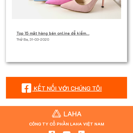
Top 15 mặt hàng bán online dễ kiếm…
Thứ Ba, 31-03-2020
KẾT NỐI VỚI CHÚNG TÔI
CÔNG TY CỔ PHẦN LAHA VIỆT NAM