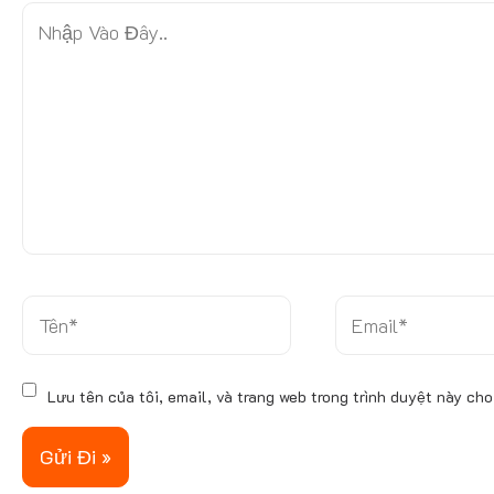
N
h
ậ
p
V
à
o
Đ
â
y
.
T
E
.
ê
m
n
a
*
i
Lưu tên của tôi, email, và trang web trong trình duyệt này cho 
l
*