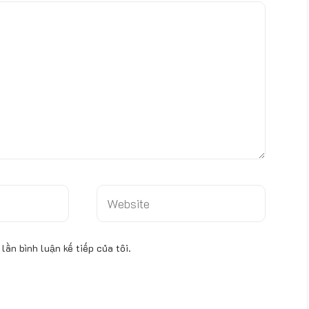
W
e
b
s
lần bình luận kế tiếp của tôi.
i
t
e