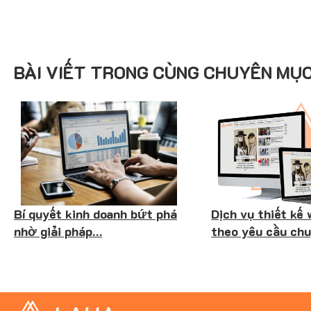
BÀI VIẾT TRONG CÙNG CHUYÊN MỤ
Bí quyết kinh doanh bứt phá
Dịch vụ thiết kế 
nhờ giải pháp…
theo yêu cầu ch