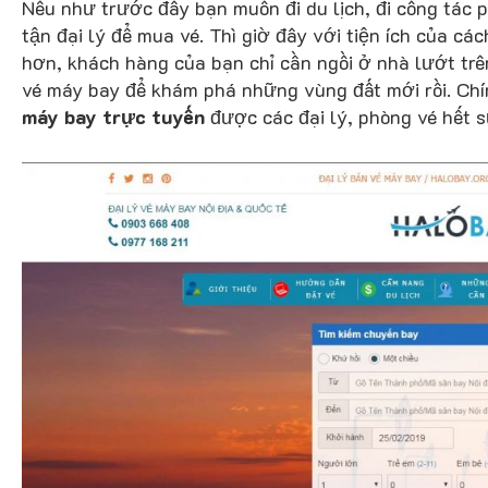
Nếu như trước đây bạn muốn đi du lịch, đi công tác
tận đại lý để mua vé. Thì giờ đây với tiện ích của c
hơn, khách hàng của bạn chỉ cần ngồi ở nhà lướt tr
Trang chủ
»
Thiết kế website đặt vé máy bay
vé máy bay để khám phá những vùng đất mới rồi. Chí
máy bay trực tuyến
được các đại lý, phòng vé hết 