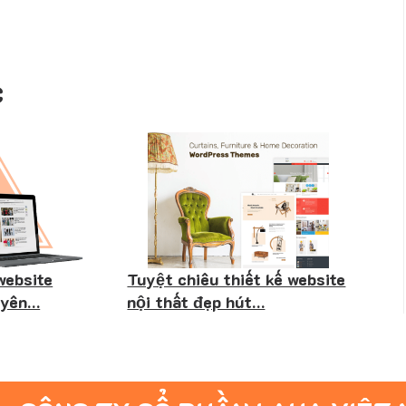
C
website
Tuyệt chiêu thiết kế website
uyên…
nội thất đẹp hút…