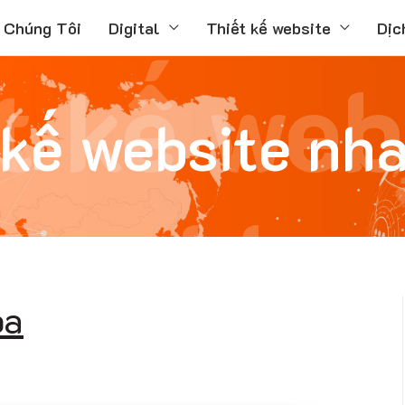
 Chúng Tôi
Digital
Thiết kế website
Dịc
t kế web
 kế website nh
kho
oa