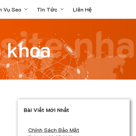
h Vụ Seo
Tin Tức
Liên Hệ
site nha
a khoa
a
Bài Viết Mới Nhất
Chính Sách Bảo Mật