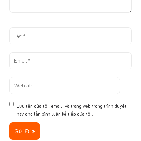
â
y
.
.
T
ê
n
*
E
m
a
i
W
l
e
*
b
s
Lưu tên của tôi, email, và trang web trong trình duyệt
i
này cho lần bình luận kế tiếp của tôi.
t
e