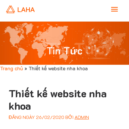
M
a
i
Tin Tức
Tin Tức
n
Trang chủ
»
Thiết kế website nha khoa
M
e
Thiết kế website nha
n
khoa
ĐĂNG NGÀY
26/02/2020
BỞI
ADMIN
u