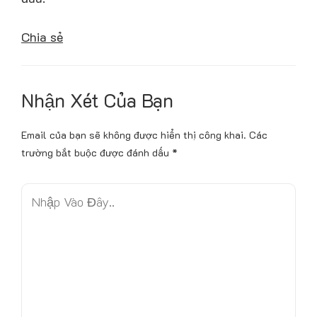
Chia sẻ
Nhận Xét Của Bạn
Email của bạn sẽ không được hiển thị công khai.
Các
trường bắt buộc được đánh dấu
*
N
h
ậ
p
V
à
o
Đ