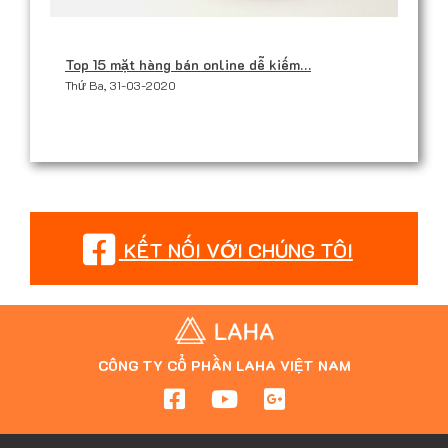
Top 15 mặt hàng bán online dễ kiếm…
Thứ Ba, 31-03-2020
KẾT NỐI VỚI CHÚNG TÔI
CÔNG TY CỔ PHẦN LAHA VIỆT NAM