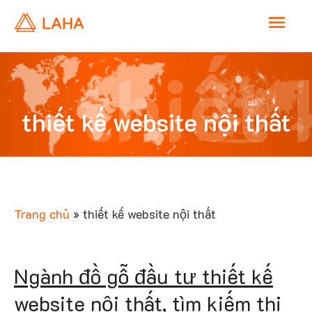
M
a
thiết 
i
thiết kế website nội thất
n
websi
M
e
Trang chủ
»
thiết kế website nội thất
n
nội
Ngành đồ gỗ đầu tư thiết kế
u
website nội thất, tìm kiếm thị