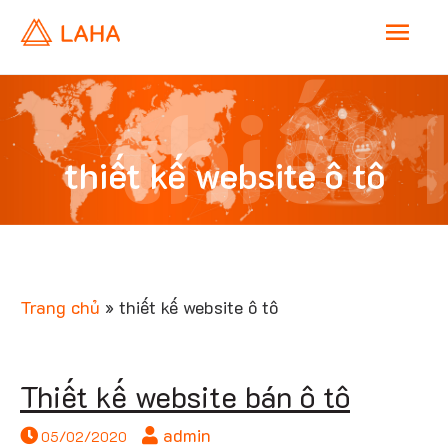
M
a
thiết 
i
thiết kế website ô tô
n
websi
M
e
Trang chủ
»
thiết kế website ô tô
n
ô tô
Thiết kế website bán ô tô
u
admin
05/02/2020