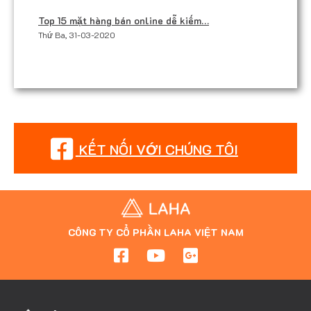
Top 15 mặt hàng bán online dễ kiếm…
Thứ Ba, 31-03-2020
KẾT NỐI VỚI CHÚNG TÔI
CÔNG TY CỔ PHẦN LAHA VIỆT NAM