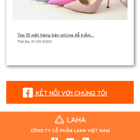
Top 15 mặt hàng bán online dễ kiếm…
Thứ Ba, 31-03-2020
KẾT NỐI VỚI CHÚNG TÔI
CÔNG TY CỔ PHẦN LAHA VIỆT NAM