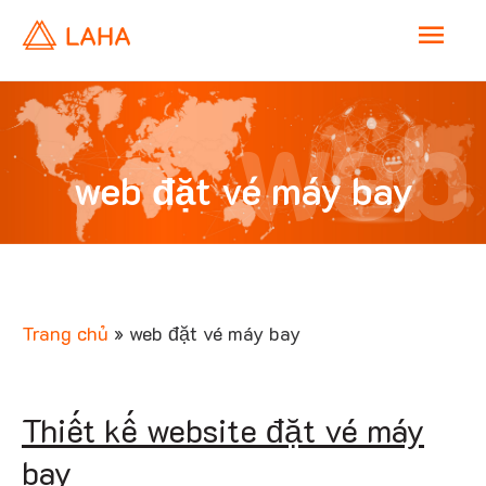
M
a
web
i
web đặt vé máy bay
n
đặt v
M
e
Trang chủ
»
web đặt vé máy bay
n
máy
Thiết kế website đặt vé máy
u
bay