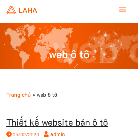
M
a
web 
i
web ô tô
n
tô
M
e
Trang chủ
»
web ô tô
n
Thiết kế website bán ô tô
u
admin
05/02/2020