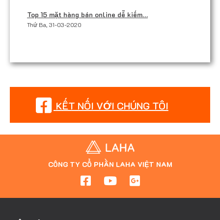
Top 15 mặt hàng bán online dễ kiếm…
Thứ Ba, 31-03-2020
KẾT NỐI VỚI CHÚNG TÔI
CÔNG TY CỔ PHẦN LAHA VIỆT NAM