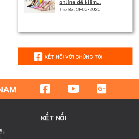
online dễ kiếm…
Thứ Ba, 31-03-2020
KẾT NỐI VỚI CHÚNG TÔI
 NAM
KẾT NỐI
iệu