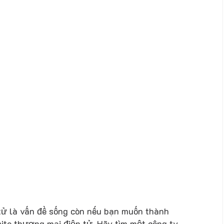
 tử là vấn đề sống còn nếu bạn muốn thành
bsite thương mại điện tử. Hãy tìm một công ty