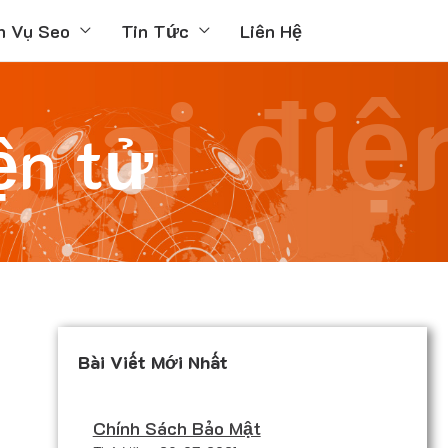
h Vụ Seo
Tin Tức
Liên Hệ
mại điệ
ện tử
Bài Viết Mới Nhất
Chính Sách Bảo Mật