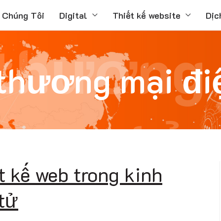
 Chúng Tôi
Digital
Thiết kế website
Dịc
thương 
thương mại đi
tử
t kế web trong kinh
tử