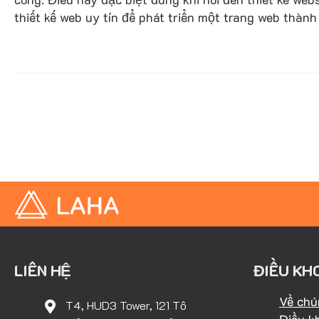
thiết kế web uy tín để phát triển một trang web thàn
LIÊN HỆ
ĐIỀU KH
Về chú
T4, HUD3 Tower, 121 Tô