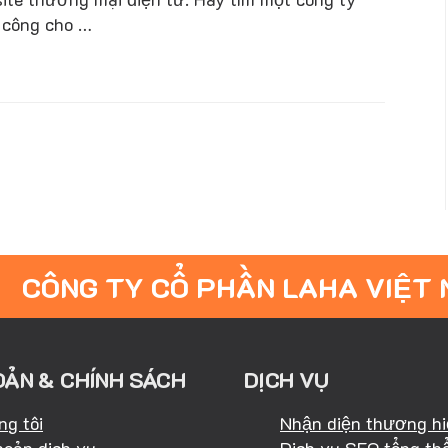
h công cho …
CÔNG TY CỔ PHẦN LAHA VIỆT
OẢN & CHÍNH SÁCH
DỊCH VỤ
ng tôi
Nhận diện thương h