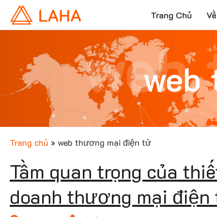
Trang Chủ
Về
web 
web 
Trang chủ
»
web thương mại điện tử
Tầm quan trọng của thiế
doanh thương mại điện 