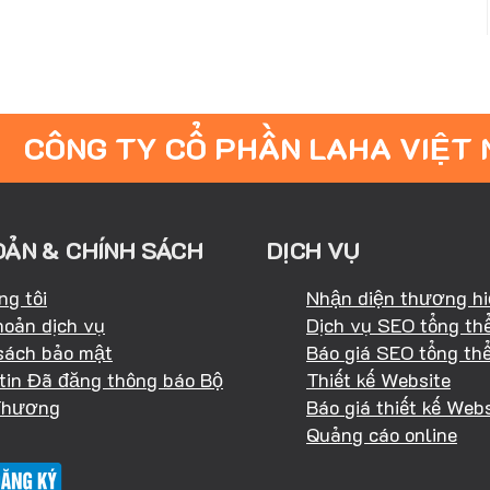
CÔNG TY CỔ PHẦN LAHA VIỆT
OẢN & CHÍNH SÁCH
DỊCH VỤ
ng tôi
Nhận diện thương h
hoản dịch vụ
Dịch vụ SEO tổng th
sách bảo mật
Báo giá SEO tổng th
tin Đã đăng thông báo Bộ
Thiết kế Website
Thương
Báo giá thiết kế Webs
Quảng cáo online