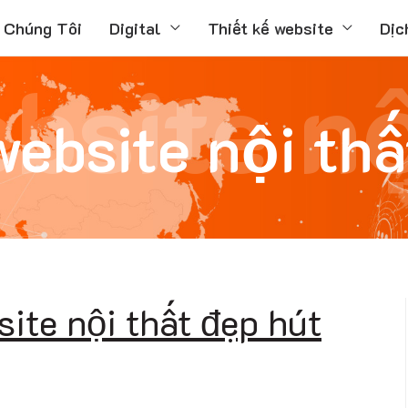
 Chúng Tôi
Digital
Thiết kế website
Dịc
bsite nộ
website nội thấ
site nội thất đẹp hút