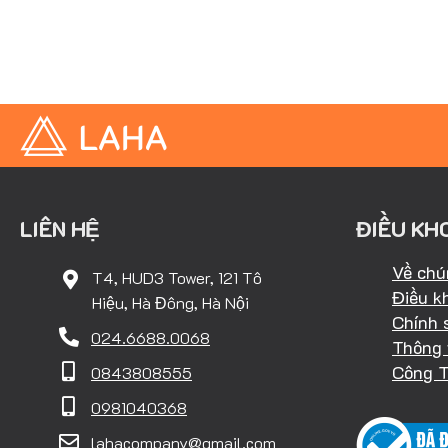
LIÊN HỆ
ĐIỀU KH
Về chú
T4, HUD3 Tower, 121 Tô
Điều k
Hiệu, Hà Đông, Hà Nội
Chính 
024.6688.0068
Thông 
Công 
0843808555
0981040368
lahacompany@gmail.com