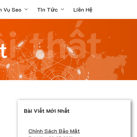
h Vụ Seo
Tin Tức
Liên Hệ
i thất
t
Bài Viết Mới Nhất
Chính Sách Bảo Mật