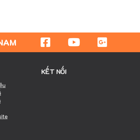
 NAM
KẾT NỐI
iệu
ể
ể
ite