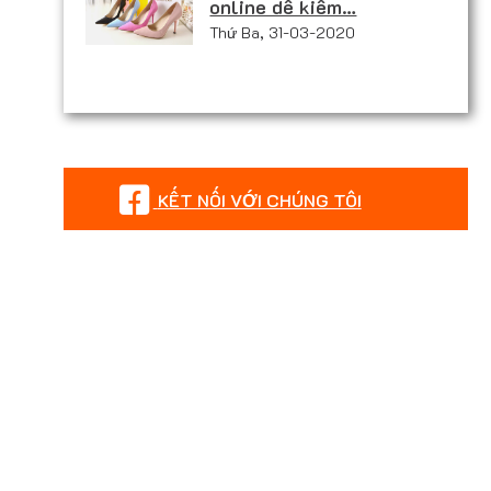
online dễ kiếm…
Thứ Ba, 31-03-2020
KẾT NỐI VỚI CHÚNG TÔI