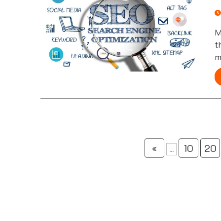
M
t
m
h
«
10
20
...