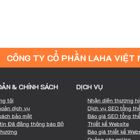
CÔNG TY CỔ PHẦN LAHA VIỆT
OẢN & CHÍNH SÁCH
DỊCH VỤ
ng tôi
Nhận diện thương h
hoản dịch vụ
Dịch vụ SEO tổng th
sách bảo mật
Báo giá SEO tổng th
tin Đã đăng thông báo Bộ
Thiết kế Website
Thương
Báo giá thiết kế Webs
Quảng cáo online