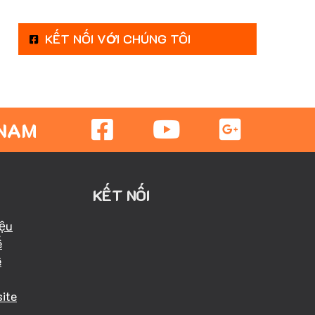
KẾT NỐI VỚI CHÚNG TÔI
 NAM
KẾT NỐI
iệu
ể
ể
ite