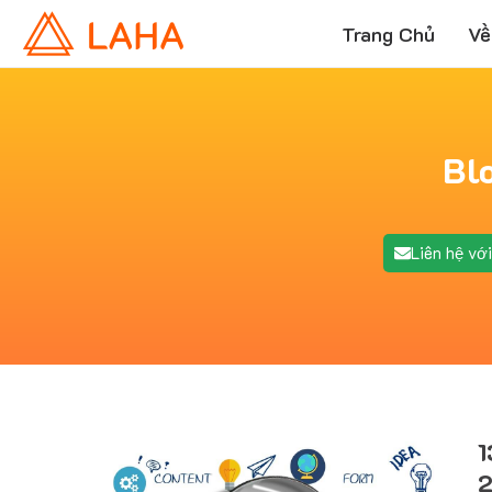
Trang Chủ
Về
Bl
Liên hệ với
1