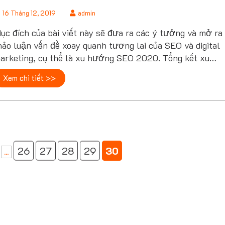
16 Tháng 12, 2019
admin
ục đích của bài viết này sẽ đưa ra các ý tưởng và mở ra
hảo luận vấn đề xoay quanh tương lai của SEO và digital
arketing, cụ thể là xu hướng SEO 2020. Tổng kết xu
ướng SEO 2019..
Xem chi tiết >>
26
27
28
29
30
...