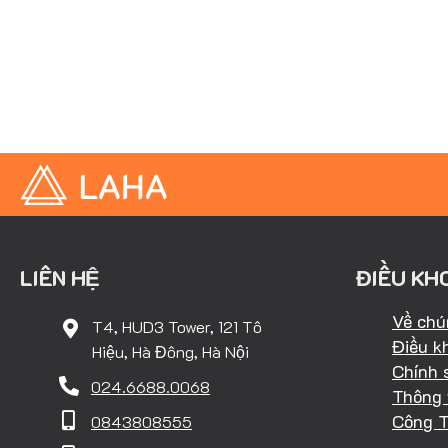
LIÊN HỆ
ĐIỀU KH
Về chú
T4, HUD3 Tower, 121 Tô
Điều k
Hiệu, Hà Đông, Hà Nội
Chính 
024.6688.0068
Thông 
Công 
0843808555