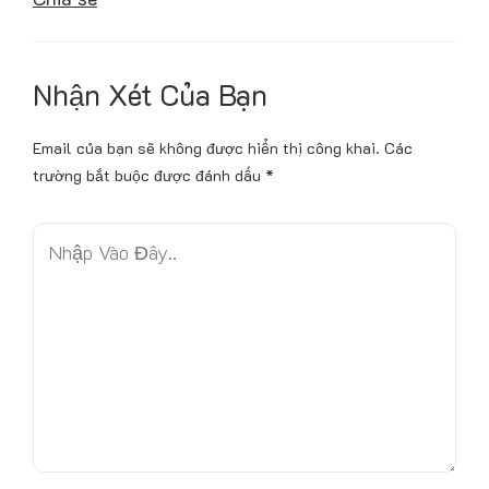
Nhận Xét Của Bạn
Email của bạn sẽ không được hiển thị công khai.
Các
trường bắt buộc được đánh dấu
*
N
h
ậ
p
V
à
o
Đ
â
y