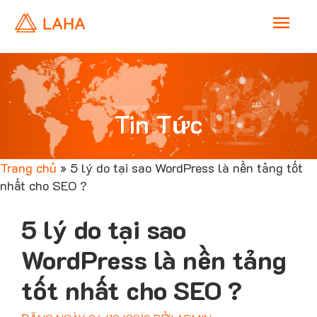
M
a
i
Tin Tức
Tin Tức
n
Trang chủ
»
5 lý do tại sao WordPress là nền tảng tốt
M
nhất cho SEO ?
e
5 lý do tại sao
n
WordPress là nền tảng
tốt nhất cho SEO ?
u