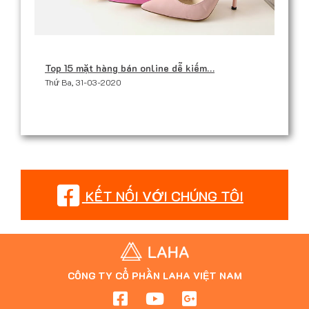
Top 15 mặt hàng bán online dễ kiếm…
Thứ Ba, 31-03-2020
KẾT NỐI VỚI CHÚNG TÔI
CÔNG TY CỔ PHẦN LAHA VIỆT NAM