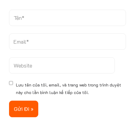
.
.
T
ê
n
*
E
m
a
i
W
l
e
*
b
s
Lưu tên của tôi, email, và trang web trong trình duyệt
i
này cho lần bình luận kế tiếp của tôi.
t
e