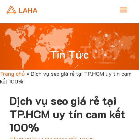
M
a
i
Tin Tức
Tin Tức
n
Trang chủ
»
Dịch vụ seo giá rẻ tại TP.HCM uy tín cam
M
kết 100%
e
Dịch vụ seo giá rẻ tại
n
TP.HCM uy tín cam kết
100%
u