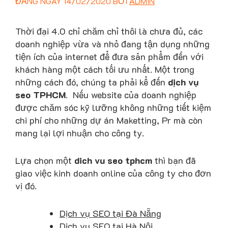
ĐĂNG NGÀY
14/02/2020
BỞI
ADMIN
Thời đại 4.0 chỉ chăm chỉ thôi là chưa đủ, các
doanh nghiệp vừa và nhỏ đang tận dụng những
tiện ích của internet để đưa sản phẩm đến với
khách hàng một cách tối ưu nhất. Một trong
những cách đó, chúng ta phải kể đến
dịch vụ
seo TPHCM
. Nếu website của doanh nghiệp
được chăm sóc kỹ lưỡng không những tiết kiệm
chi phí cho những dự án Maketting, Pr mà còn
mang lại lợi nhuận cho công ty.
Lựa chọn một
dich vu seo tphcm
thì bạn đã
giao việc kinh doanh online của công ty cho đơn
vị đó.
Dịch vụ SEO tại Đà Nẵng
Dịch vụ SEO tại Hà Nội