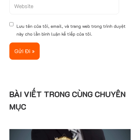
W
l
e
*
b
s
Lưu tên của tôi, email, và trang web trong trình duyệt
i
này cho lần bình luận kế tiếp của tôi.
t
e
BÀI VIẾT TRONG CÙNG CHUYÊN
MỤC