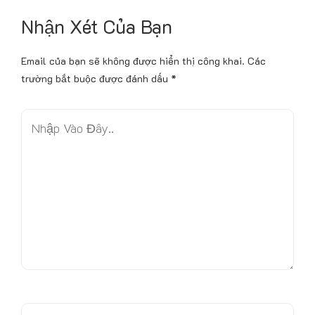
Nhận Xét Của Bạn
Email của bạn sẽ không được hiển thị công khai.
Các
trường bắt buộc được đánh dấu
*
N
h
ậ
p
V
à
o
Đ
â
y
.
.
T