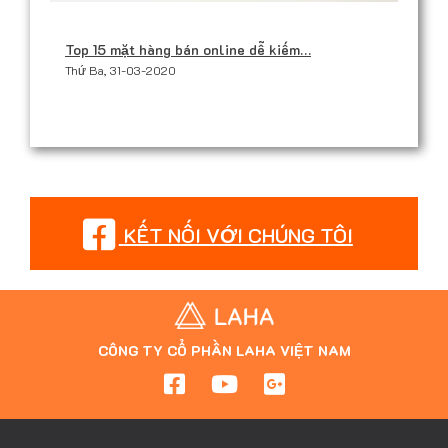
Top 15 mặt hàng bán online dễ kiếm…
Thứ Ba, 31-03-2020
KẾT NỐI VỚI CHÚNG TÔI
CÔNG TY CỔ PHẦN LAHA VIỆT NAM