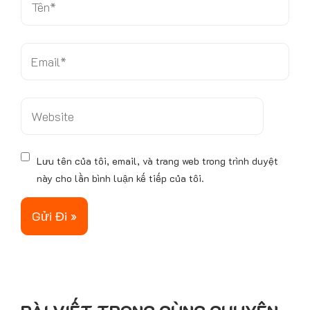
ê
n
*
E
m
a
i
W
l
e
*
b
s
Lưu tên của tôi, email, và trang web trong trình duyệt
i
này cho lần bình luận kế tiếp của tôi.
t
e