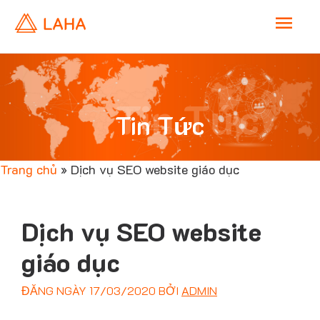
M
a
i
Tin Tức
Tin Tức
n
Trang chủ
»
Dịch vụ SEO website giáo dục
M
e
Dịch vụ SEO website
n
giáo dục
ĐĂNG NGÀY
17/03/2020
BỞI
ADMIN
u